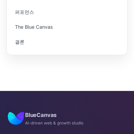
퍼포먼스
The Blue Canvas
결론
BlueCanvas
AI-driven web & growth studio