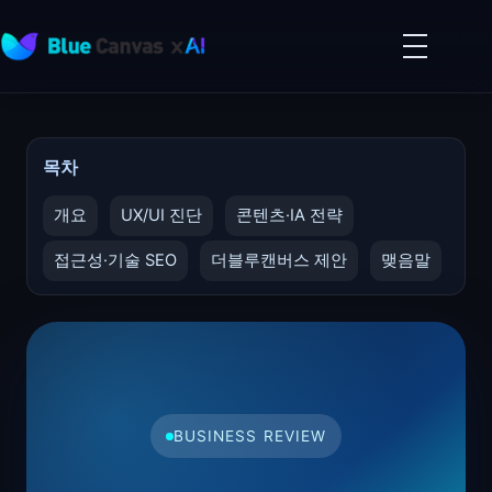
메
뉴
BLUECANVAS
열
기
목차
개요
UX/UI 진단
콘텐츠·IA 전략
접근성·기술 SEO
더블루캔버스 제안
맺음말
BUSINESS REVIEW