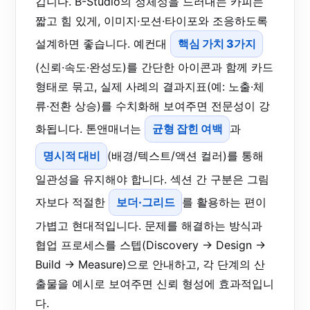
깁니다. B-Studio의 정체성을 드러내는 카피는
짧고 힘 있게, 이미지·모션·타이포와 조응하도록
설계하면 좋습니다. 예컨대
핵심 가치 3가지
(신뢰·속도·완성도)를 간단한 아이콘과 함께 카드
형태로 묶고, 실제 사례의 결과지표(예: 노출·체
류·전환 상승)를 수치화해 보여주면 전문성이 강
화됩니다. 톤앤매너는
균형 잡힌 여백
과
명시적 대비
(배경/텍스트/액션 컬러)를 통해
일관성을 유지해야 합니다. 섹션 간 구분은 그림
자보다 적절한
보더·그리드
를 활용하는 편이
가볍고 현대적입니다. 문제를 해결하는 방식과
협업 프로세스를 스텝(Discovery → Design →
Build → Measure)으로 안내하고, 각 단계의 산
출물을 예시로 보여주면 신뢰 형성에 효과적입니
다.