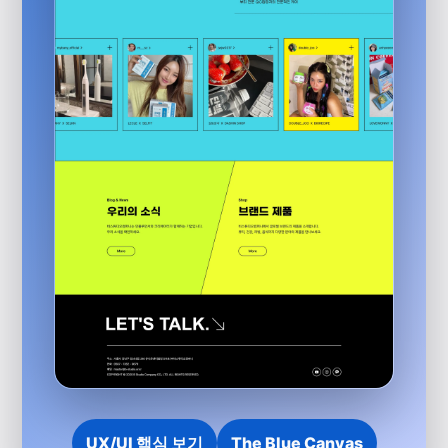
UX/UI 핵심 보기
The Blue Canvas