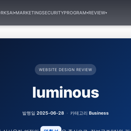
RKS
AI
MARKETING
SECURITY
PROGRAM
REVIEW
▾
▾
▾
WEBSITE DESIGN REVIEW
luminous
발행일
2025-06-28
·
카테고리
Business