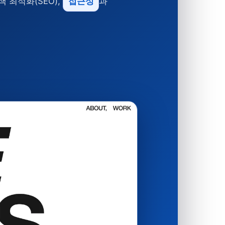
색 최적화(SEO),
접근성
과