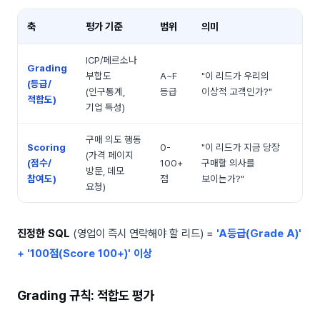
축
평가 기준
범위
의미
ICP/페르소나
Grading
부합도
A~F
"이 리드가 우리의
(등급/
(인구통계,
등급
이상적 고객인가?"
적합도)
기업 특성)
구매 의도 행동
Scoring
0-
"이 리드가 지금 당장
(가격 페이지
(점수/
100+
구매할 의사를
방문, 데모
참여도)
점
보이는가?"
요청)
진정한 SQL
(영업이 즉시 연락해야 할 리드) =
'A등급(Grade A)'
+ '100점(Score 100+)' 이상
Grading 규칙: 적합도 평가