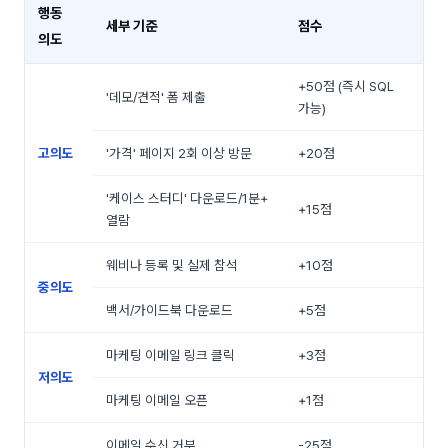
행동
세부 기준
점수
의도
+50점 (즉시 SQL
'데모/견적' 폼 제출
가능)
고의도
'가격' 페이지 2회 이상 방문
+20점
'케이스 스터디' 다운로드/1분+
+15점
열람
웨비나 등록 및 실제 참석
+10점
중의도
백서/가이드북 다운로드
+5점
마케팅 이메일 링크 클릭
+3점
저의도
마케팅 이메일 오픈
+1점
이메일 수신 거부
-25점