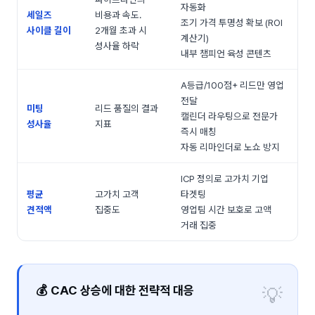
자동화
세일즈
비용과 속도.
조기 가격 투명성 확보 (ROI
사이클 길이
2개월 초과 시
계산기)
성사율 하락
내부 챔피언 육성 콘텐츠
A등급/100점+ 리드만 영업
전달
미팅
리드 품질의 결과
캘린더 라우팅으로 전문가
성사율
지표
즉시 매칭
자동 리마인더로 노쇼 방지
ICP 정의로 고가치 기업
평균
고가치 고객
타겟팅
견적액
집중도
영업팀 시간 보호로 고액
거래 집중
💰 CAC 상승에 대한 전략적 대응